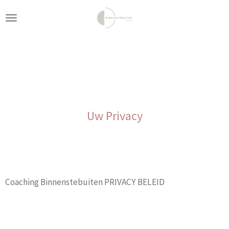
Ga
direct
naar
de
hoofdinhoud
Uw Privacy
Coaching Binnenstebuiten PRIVACY BELEID