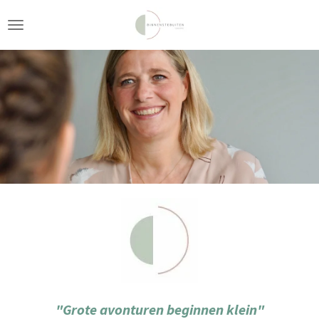
Ga
direct
naar
de
hoofdinhoud
"Grote avonturen beginnen klein"