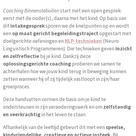
Coaching Binnenstebuiten
start met een open gesprek:
eerst met de ouder(s), daarna met het kind.
Op basis van
dit
intakegesprek
sporen we de knelpunten op en wordt
een
op maat gericht
begeleidingstraject
opgestart met
doelgerichte oefeningen en
NLP-technieken
(Neuro
Linguïstisch Programmeren). Die technieken geven
inzicht
en zelfreflectie
bij je kind.
Dankzij deze
oplossingsgerichte coaching
proberen we samen te
achterhalen hoe we jouw kind terug in beweging kunnen
zetten wanneer hij of zij tijdelijk vastloopt in zijn/haar
groeiproces.
Deze handvatten vormen de basis om je
kind te
ondersteunen in zijn veranderingswerk en
om
zelfstandig
en veerkrachtig
in het leven te staan
.
Afhankelijk van de leeftijd gebeurt dit met een
speelse,
kindvriendelijke, creatieve en actieve insteek.
Bij